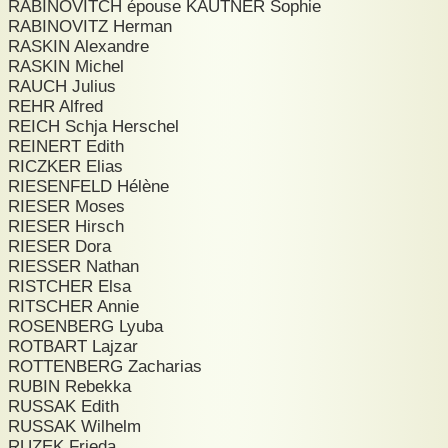
RABINOVITCH épouse KAUTNER Sophie
RABINOVITZ Herman
RASKIN Alexandre
RASKIN Michel
RAUCH Julius
REHR Alfred
REICH Schja Herschel
REINERT Edith
RICZKER Elias
RIESENFELD Hélène
RIESER Moses
RIESER Hirsch
RIESER Dora
RIESSER Nathan
RISTCHER Elsa
RITSCHER Annie
ROSENBERG Lyuba
ROTBART Lajzar
ROTTENBERG Zacharias
RUBIN Rebekka
RUSSAK Edith
RUSSAK Wilhelm
RUZEK Frieda