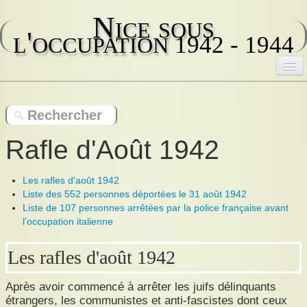
Nice sous
l'occupation
1942 - 1944
Accueil
Contenu des registres
Rafle d'Août 1942
Rôle des fonctionnaires de police
Les rafles d'août 1942
La collaboration
Liste des 552 personnes déportées le 31 août 1942
Liste de 107 personnes arrêtées par la police française avant
Arrestations
l'occupation italienne
Déportations : convois
Les rafles d'août 1942
La résistance
Après avoir commencé à arrêter les juifs délinquants
Attitude de la population
étrangers, les communistes et anti-fascistes dont ceux