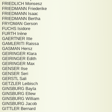
FRIEDLICH Monsesz
FRIEDMANN Friederike
FRIEDMANN Isaac
FRIEDMANN Bertha
FRYDMAN Gerson
FUCHS Isidore
FURTH Irène
GAERTNER Itte
GAMLERITI Raissa
GASMAN Hersz
GEIRINGER Klara
GEIRINGER Edith
GEIRINGER Max
GENSER Ilse
GENSER Seri
GERSTL Sali
GETZLER Leibisch
GINSBURG Bayla
GINSBURG Ellew
GINSBURG William
GINSBURG Jacob
GITTLER Bernard