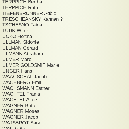
TERPPICH Bertha
TERPPICH Ruth
TIEFENBRUNNER Adèle
TRESCHEANSKY Kahnan ?
TSCHESNO Faina
TURK Wlter
UCKO Hertha
ULLMAN Sidonie
ULLMAN Gérard
ULMANN Abraham
ULMER Marc
ULMER GOLDSMIT Marie
UNGER Hans
WAAGSCHAL Jacob
WACHBERG Emil
WACHSMANN Esther
WACHTEL Frania
WACHTEL Alice
WAGNER Brita
WAGNER Moses
WAGNER Jacob
WAJSBROT Sara
WALD Otto