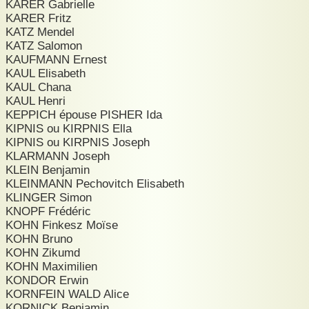
KARER Gabrielle
KARER Fritz
KATZ Mendel
KATZ Salomon
KAUFMANN Ernest
KAUL Elisabeth
KAUL Chana
KAUL Henri
KEPPICH épouse PISHER Ida
KIPNIS ou KIRPNIS Ella
KIPNIS ou KIRPNIS Joseph
KLARMANN Joseph
KLEIN Benjamin
KLEINMANN Pechovitch Elisabeth
KLINGER Simon
KNOPF Frédéric
KOHN Finkesz Moïse
KOHN Bruno
KOHN Zikumd
KOHN Maximilien
KONDOR Erwin
KORNFEIN WALD Alice
KORNICK Benjamin