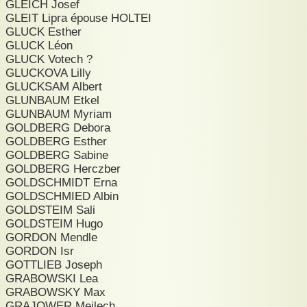
GLEICH Josef
GLEIT Lipra épouse HOLTEI
GLUCK Esther
GLUCK Léon
GLUCK Votech ?
GLUCKOVA Lilly
GLUCKSAM Albert
GLUNBAUM Etkel
GLUNBAUM Myriam
GOLDBERG Debora
GOLDBERG Esther
GOLDBERG Sabine
GOLDBERG Herczber
GOLDSCHMIDT Erna
GOLDSCHMIED Albin
GOLDSTEIM Sali
GOLDSTEIM Hugo
GORDON Mendle
GORDON Isr
GOTTLIEB Joseph
GRABOWSKI Lea
GRABOWSKY Max
GRAJOWER Meilech