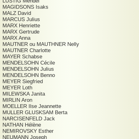
LUSTIG Mendel
MAGIDSONS Isaks
MALZ David
MARCUS Julius
MARX Henriette
MARX Gertrude
MARX Anna
MAUTNER ou MAUTHNER Nelly
MAUTNER Charlotte
MAYER Schabse
MENDELSOHN Cécile
MENDELSOHN Julius
MENDELSOHN Benno
MEYER Siegfried
MEYER Loth
MILEWSKA Janita
MIRLIN Aron
MOELLER Ilse Jeannette
MULLER GLUSKSAM Berta
NARCISENFELD Jack
NATHAN Hélène
NEMIROVSKY Esther
NEUMANN Joseph