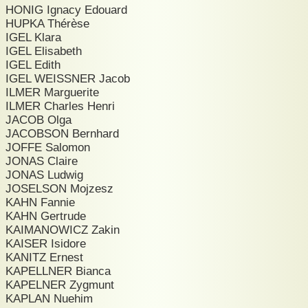
HONIG Ignacy Edouard
HUPKA Thérèse
IGEL Klara
IGEL Elisabeth
IGEL Edith
IGEL WEISSNER Jacob
ILMER Marguerite
ILMER Charles Henri
JACOB Olga
JACOBSON Bernhard
JOFFE Salomon
JONAS Claire
JONAS Ludwig
JOSELSON Mojzesz
KAHN Fannie
KAHN Gertrude
KAIMANOWICZ Zakin
KAISER Isidore
KANITZ Ernest
KAPELLNER Bianca
KAPELNER Zygmunt
KAPLAN Nuehim