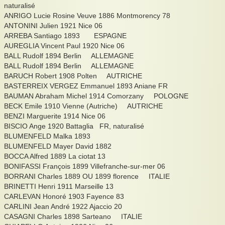
naturalisé
ANRIGO Lucie Rosine Veuve 1886 Montmorency 78
ANTONINI Julien 1921 Nice 06
ARREBA Santiago 1893 ESPAGNE
AUREGLIA Vincent Paul 1920 Nice 06
BALL Rudolf 1894 Berlin ALLEMAGNE
BALL Rudolf 1894 Berlin ALLEMAGNE
BARUCH Robert 1908 Polten AUTRICHE
BASTERREIX VERGEZ Emmanuel 1893 Aniane FR
BAUMAN Abraham Michel 1914 Comorzany POLOGNE
BECK Emile 1910 Vienne (Autriche) AUTRICHE
BENZI Marguerite 1914 Nice 06
BISCIO Ange 1920 Battaglia FR, naturalisé
BLUMENFELD Malka 1893
BLUMENFELD Mayer David 1882
BOCCA Alfred 1889 La ciotat 13
BONIFASSI François 1899 Villefranche-sur-mer 06
BORRANI Charles 1889 OU 1899 florence ITALIE
BRINETTI Henri 1911 Marseille 13
CARLEVAN Honoré 1903 Fayence 83
CARLINI Jean André 1922 Ajaccio 20
CASAGNI Charles 1898 Sarteano ITALIE