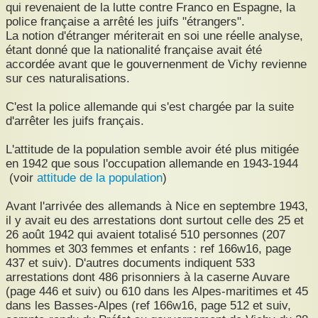
qui revenaient de la lutte contre Franco en Espagne, la
Population arrêtée : Résultats commentés
police française a arrêté les juifs "étrangers".
La notion d'étranger mériterait en soi une réelle analyse,
Registres de déportation
étant donné que la nationalité française avait été
accordée avant que le gouvernenment de Vichy revienne
Liste de 2876 noms
sur ces naturalisations.
Rafle d'Août 1942
C'est la police allemande qui s'est chargée par la suite
d'arrêter les juifs français.
Occupation italienne
L'attitude de la population semble avoir été plus mitigée
Le réseau Marcel
en 1942 que sous l'occupation allemande en 1943-1944
(voir
attitude de la population
)
Références video et audio
Avant l'arrivée des allemands à Nice en septembre 1943,
Autres références et CONTACT
il y avait eu des arrestations dont surtout celle des 25 et
26 août 1942 qui avaient totalisé 510 personnes (207
hommes et 303 femmes et enfants : ref 166w16, page
437 et suiv). D'autres documents indiquent 533
arrestations dont 486 prisonniers à la caserne Auvare
(page 446 et suiv) ou 610 dans les Alpes-maritimes et 45
dans les Basses-Alpes (ref 166w16, page 512 et suiv,