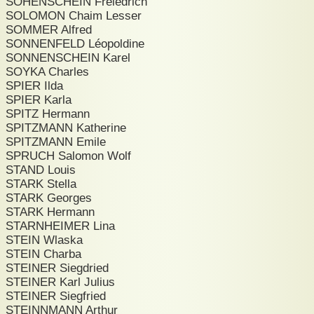
SOHENSCHEIN Freiedrich
SOLOMON Chaim Lesser
SOMMER Alfred
SONNENFELD Léopoldine
SONNENSCHEIN Karel
SOYKA Charles
SPIER Ilda
SPIER Karla
SPITZ Hermann
SPITZMANN Katherine
SPITZMANN Emile
SPRUCH Salomon Wolf
STAND Louis
STARK Stella
STARK Georges
STARK Hermann
STARNHEIMER Lina
STEIN Wlaska
STEIN Charba
STEINER Siegdried
STEINER Karl Julius
STEINER Siegfried
STEINNMANN Arthur