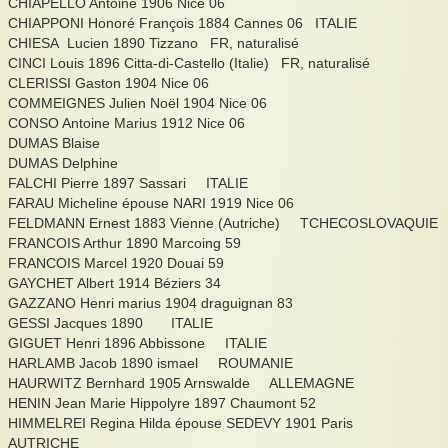
CHIAPELLO Antoine 1906 Nice 06
CHIAPPONI Honoré François 1884 Cannes 06 ITALIE
CHIESA Lucien 1890 Tizzano FR, naturalisé
CINCI Louis 1896 Citta-di-Castello (Italie) FR, naturalisé
CLERISSI Gaston 1904 Nice 06
COMMEIGNES Julien Noël 1904 Nice 06
CONSO Antoine Marius 1912 Nice 06
DUMAS Blaise
DUMAS Delphine
FALCHI Pierre 1897 Sassari ITALIE
FARAU Micheline épouse NARI 1919 Nice 06
FELDMANN Ernest 1883 Vienne (Autriche) TCHECOSLOVAQUIE
FRANCOIS Arthur 1890 Marcoing 59
FRANCOIS Marcel 1920 Douai 59
GAYCHET Albert 1914 Béziers 34
GAZZANO Henri marius 1904 draguignan 83
GESSI Jacques 1890 ITALIE
GIGUET Henri 1896 Abbissone ITALIE
HARLAMB Jacob 1890 ismael ROUMANIE
HAURWITZ Bernhard 1905 Arnswalde ALLEMAGNE
HENIN Jean Marie Hippolyre 1897 Chaumont 52
HIMMELREI Regina Hilda épouse SEDEVY 1901 Paris
AUTRICHE