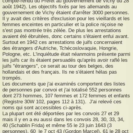
compte-rendu du Préfet au gouvernement de Vichy du 28
août 1942). Les objectifs fixés par les allemands au
gouvernement de Vichy étaient d'arrêter 3000 personnes.
Il y avait des critères d'exclusion pour les vieillards et les
femmes enceintes en particulier et la police niçoise ne
s'est pas montrée très zélée. De plus les arrestations
avaient été ébruitées, donc certains s'étaient enfui avant.
Surtout en 1942 ces arrestations de juifs concernaient
des étrangers d'Autriche, Tchécoslovaquie, Hongrie,
Pologne, etc. L'inquiétude était néanmoins présente parmi
les juifs car ils étaient persuadés qu'après avoir raflé les
juifs "étrangers", ce serait au tour des belges, des
hollandais et des français. Ils ne s'étaient hélas pas
trompés.
Les documents que j'ai examinés comportent des listes
de personnes par convoi et j'ai totalisé 552 personnes
dont 273 hommes, 107 femmes et 172 femmes et enfants
(Registre 30W 102, pages 112 à 131). J'ai relevé ces
noms qui sont accessibles ci-après.
La plupart ont été déportées par les convois 27 et 29
mais il y en a eu aussi dans les convois 28, 30, 33, 34,
40 (Schablin Frida) et même 55 le 23 juin 1643 (3
personnes), 60 le 7 oct 43 (Gordon Marcel), 61 le 28 oct