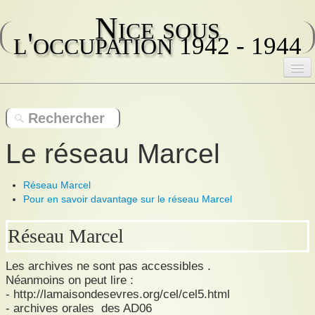
Nice sous
l'occupation
1942 - 1944
Accueil
Contenu des registres
Le réseau Marcel
Rôle des fonctionnaires de police
Réseau Marcel
La collaboration
Pour en savoir davantage sur le réseau Marcel
Arrestations
Réseau Marcel
Déportations : convois
Les archives ne sont pas accessibles .
La résistance
Néanmoins on peut lire :
- http://lamaisondesevres.org/cel/cel5.html
Attitude de la population
- archives orales des AD06