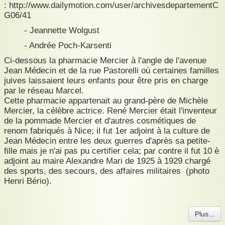
: http://www.dailymotion.com/user/archivesdepartementC
Population arrêtée : Résultats commentés
G06/41
- Jeannette Wolgust
Registres de déportation
- Andrée Poch-Karsenti
Liste de 2876 noms
Ci-dessous la pharmacie Mercier à l'angle de l'avenue
Jean Médecin et de la rue Pastorelli où certaines familles
Rafle d'Août 1942
juives laissaient leurs enfants pour être pris en charge
par le réseau Marcel.
Occupation italienne
Cette pharmacie appartenait au grand-père de Michèle
Mercier, la célèbre actrice. René Mercier était l'inventeur
Le réseau Marcel
de la pommade Mercier et d'autres cosmétiques de
renom fabriqués à Nice; il fut 1er adjoint à la culture de
Références video et audio
Jean Médecin entre les deux guerres d'après sa petite-
fille mais je n'ai pas pu certifier cela; par contre il fut 10 è
Autres références et CONTACT
adjoint au maire Alexandre Mari de 1925 à 1929 chargé
des sports, des secours, des affaires militaires (photo
Henri Bério).
Plus...